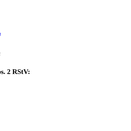
p
!
s. 2 RStV: